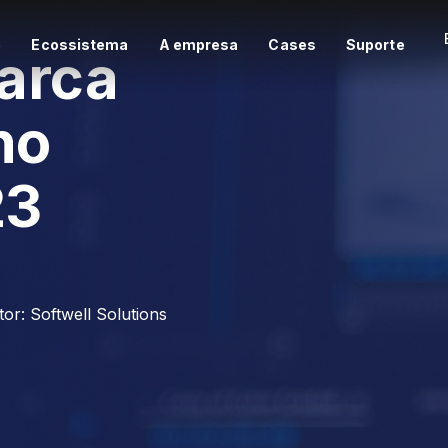
e
Ecossistema
A empresa
Cases
Suporte
arca
no
23
tor:
Softwell Solutions