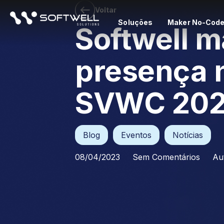
Voltar
Soluções
Maker No-Cod
Softwell m
presença 
SVWC 20
Blog
,
Eventos
,
Notícias
08/04/2023
Sem Comentários
Au