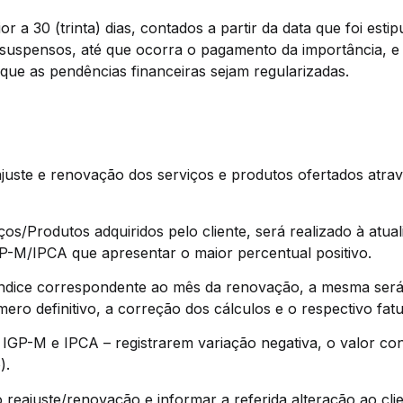
or a 30 (trinta) dias, contados a partir da data que foi es
suspensos, até que ocorra o pagamento da importância, e a
que as pendências financeiras sejam regularizadas.
ajuste e renovação dos serviços e produtos ofertados atr
iços/Produtos adquiridos pelo cliente, será realizado à atu
P-M/IPCA que apresentar o maior percentual positivo.
índice correspondente ao mês da renovação, a mesma será 
ro definitivo, a correção dos cálculos e o respectivo fa
– IGP-M e IPCA – registrarem variação negativa, o valor co
).
o reajuste/renovação e informar a referida alteração ao cl