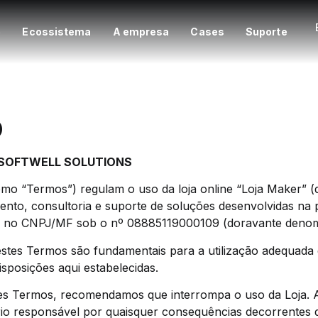
e
Ecossistema
A empresa
Cases
Suporte
o
 SOFTWELL SOLUTIONS
omo “Termos”) regulam o uso da loja online “Loja Maker” 
imento, consultoria e suporte de soluções desenvolvidas
no CNPJ/MF sob o nº 08885119000109 (doravante denomi
destes Termos são fundamentais para a utilização adequada d
sposições aqui estabelecidas.
s Termos, recomendamos que interrompa o uso da Loja. A 
rio responsável por quaisquer consequências decorrentes 