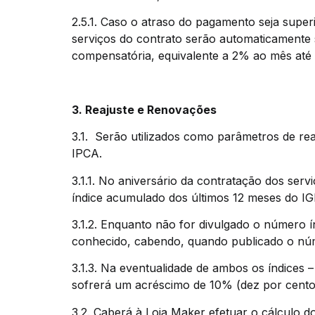
2.5.1. Caso o atraso do pagamento seja superi
serviços do contrato serão automaticamente 
compensatória, equivalente a 2% ao mês até 
3. Reajuste e Renovações
3.1. Serão utilizados como parâmetros de re
IPCA.
3.1.1. No aniversário da contratação dos serv
índice acumulado dos últimos 12 meses do IG
3.1.2. Enquanto não for divulgado o número 
conhecido, cabendo, quando publicado o núme
3.1.3. Na eventualidade de ambos os índices 
sofrerá um acréscimo de 10% (dez por cento
3.2. Caberá à Loja Maker efetuar o cálculo d