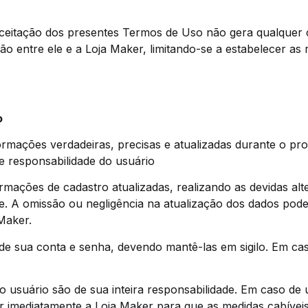
 aceitação dos presentes Termos de Uso não gera qualquer c
 entre ele e a Loja Maker, limitando-se a estabelecer as r
o
rmações verdadeiras, precisas e atualizadas durante o pro
e responsabilidade do usuário
rmações de cadastro atualizadas, realizando as devidas a
te. A omissão ou negligência na atualização dos dados po
Maker.
 de sua conta e senha, devendo mantê-las em sigilo. Em ca
 do usuário são de sua inteira responsabilidade. Em caso d
ar imediatamente a Loja Maker para que as medidas cabívei