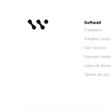
Softwell
A empresa
Trabalhe Conos
Fale Conosco
Fique por dentr
Cases de Suces
Termos de Uso