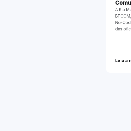
Comu
A Kia M
BTCOM,
No-Code
das ofic
Leia a 