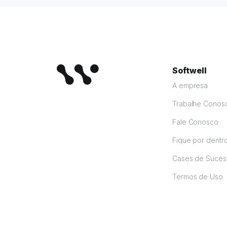
Softwell
A empresa
Trabalhe Conos
Fale Conosco
Fique por dentr
Cases de Suces
Termos de Uso