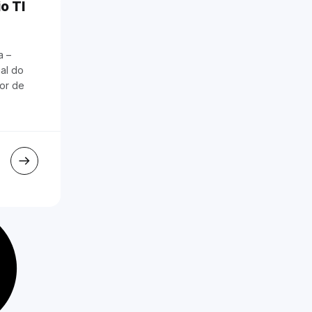
o TI
a –
al do
tor de