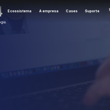
4
e
Ecossistema
A empresa
Cases
Suporte
gia.