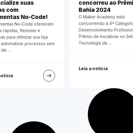
cialize suas
concorreu ao Prêmi
as com
Bahia 2024
mentas No-Code!
O Maker Academy está
concorrendo à 4ª Categori
amentas No-Code oferecem
Desenvolvimento Profission
 rápidas, flexíveis e
Prêmio de Iniciativas no Se
s para otimizar sua loja
Tecnologia da …
e automatizar processos sem
r de …
Leia a notícia
notícia