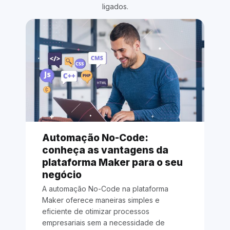
ligados.
Automação No-Code:
u
conheça as vantagens da
plataforma Maker para o seu
negócio
A automação No-Code na plataforma
O
Maker oferece maneiras simples e
a
m
eficiente de otimizar processos
f
empresariais sem a necessidade de
n