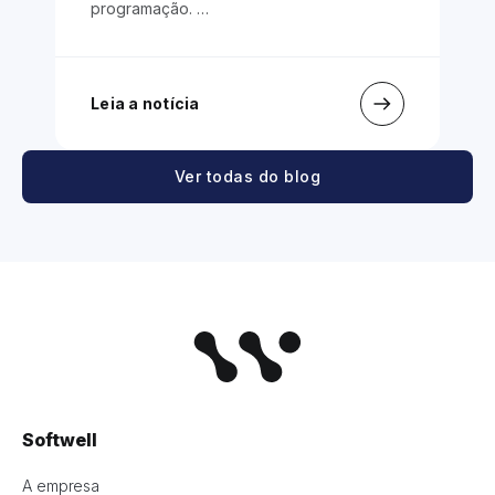
programação. …
Leia a notícia
L
Ver todas do blog
Softwell
A empresa